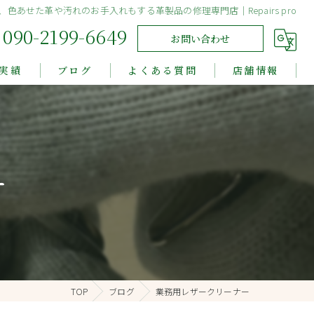
色あせた革や汚れのお手入れもする革製品の修理専門店｜Repairs pro
090-2199-6649
お問い合わせ
実績
ブログ
よくある質問
店舗情報
ー
TOP
ブログ
業務用レザークリーナー