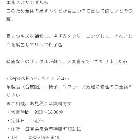
エルメスサンダル👡
白のため全体の黒ずみなどが目立つので直して欲しいとの依
頼。
目立つキズを補修し、黒ずみをクリーニングして、きれいな
白を補色してリペア終了👏
綺麗な白のサンダルが蘇り、大変喜んでいただけました👍
« Repairs Pro -リペアス プロ- »
革製品（合皮🆗）、椅子、ソファ‥お気軽に修理のご連絡く
ださい
※ご相談、お見積りは無料です
・営業時間 9:00〜18:00頃
・定休日 不定休
・住所 滋賀県長浜市神照町702-11
・TEL 090-2199-6649